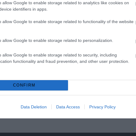
o allow Google to enable storage related to analytics like cookies on
 la disponibilità di autobus accessibili e prenotare il tuo posto 
evice identifiers in apps.
astanza spazio per te.
o allow Google to enable storage related to functionality of the website
re a bordo e sistemarti comodamente.
iedi al conducente o a un altro passeggero di aiutarti. La maggior
o allow Google to enable storage related to personalization.
la rampa o aprire le porte.
di posizionare la tua sedia a rotelle
in modo sicuro e confortevo
o allow Google to enable storage related to security, including
cation functionality and fraud prevention, and other user protection.
i assistenza durante il viaggio, come ad esempio l’uso del bagn
CONFIRM
eri, è importante che tu
segua le norme di sicurezza a bordo 
Data Deletion
Data Access
Privacy Policy
n sedia a rotelle con maggiore sicurezza e comfort.