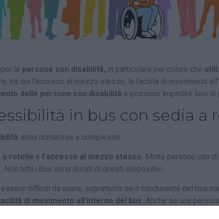
 per le
persone con disabilità,
in particolare per coloro che
util
e, tra cui l’accesso al mezzo stesso, la facilità di movimento all
mento delle persone con disabilità
e possono impedire loro di p
essibilità in bus con sedia a r
bilità
sono numerose e complesse.
 a rotelle
è
l’accesso al mezzo stesso.
Molte persone con disa
.
Non tutti i bus sono dotati di questi dispositivi.
sere difficili da usare, soprattutto se il conducente del bus no
facilità di movimento all’interno del bus.
Anche se una persona 
a sedia a rotelle.