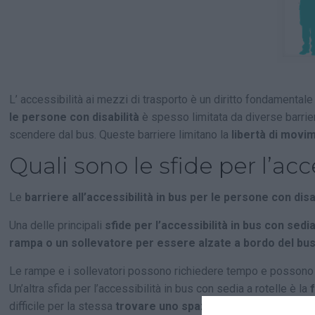
L’ accessibilità ai mezzi di trasporto è un diritto fondamentale
le persone con disabilità
è spesso limitata da diverse barrier
scendere dal bus. Queste barriere limitano la
libertà di movi
Quali sono le sfide per l’acc
Le
barriere all’accessibilità in bus per le persone con disa
Una delle principali
sfide per l’accessibilità in bus con sedia
rampa o un sollevatore per essere alzate a bordo del bus
Le rampe e i sollevatori possono richiedere tempo e possono es
Un’altra sfida per l’accessibilità in bus con sedia a rotelle è la
difficile per la stessa
trovare uno spazio per parcheggiare l