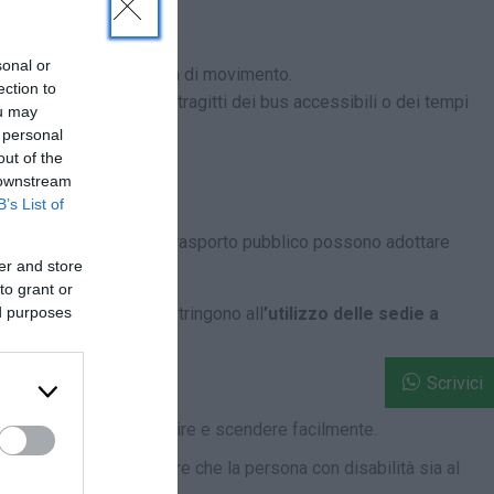
isogno.
sonal or
ate,
causando difficoltà di movimento.
ection to
re a conoscenza dei tragitti dei bus accessibili o dei tempi
ou may
 servizio pubblico.
 personal
out of the
 downstream
B’s List of
 operatori dei mezzi di trasporto pubblico possono adottare
er and store
to grant or
ed purposes
abilità motorie che costringono all
’utilizzo delle sedie a
Scrivici
n sedie a rotelle di salire e scendere facilmente.
 di sicurezza per garantire che la persona con disabilità sia al