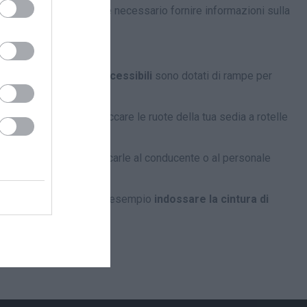
a bordo. Potrebbe essere necessario fornire informazioni sulla
 parte degli
autobus accessibili
sono dotati di rampe per
le. Potresti dover bloccare le ruote della tua sedia a rotelle
o a bordo, puoi comunicarle al conducente o al personale
dell’autobus
, come ad esempio
indossare la cintura di