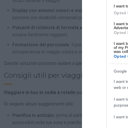
sicuro durante il viaggio.
I want t
Display con annunci sonori e visivi:
i bus dovrebbero es
Opted 
persone con disabilità sensoriali possano sapere dove s
I want 
Pulsanti di richiesta di fermata accessibili:
i pulsanti d
Advertis
Opted 
essere facilmente raggiunti.
I want t
Formazione del personale:
il personale del bus dovreb
of my P
was col
un’esperienza di viaggio sicura e confortevole per tutti.
Opted 
Queste soluzioni possono aiutare a garantire che i mezzi pubbl
Google 
Consigli utili per viaggiare in bus in 
I want t
web or d
Viaggiare in bus in sedia a rotelle
può essere una sfida, ma c
I want t
Di seguito alcuni suggerimenti utili:
purpose
Pianifica in anticipo:
prima di partire, verifica gli orari dei
I want 
accessibili nella tua zona e pianifica il tuo itinerario in mod