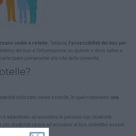
izzano sedie a rotelle.
Tuttavia,
l’accessibilità dei bus per
’interno del bus e l’informazione su quando e dove salire e
artecipare pienamente alla vita della comunità.
otelle?
bilità utilizzano sedie a rotelle, le quali richiedono
una
n è addestrato ad assistere le persone con disabilità.
con disabilità riesce ad accedere al bus, potrebbe essere