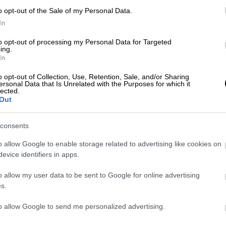
o opt-out of the Sale of my Personal Data.
sere dotati di display con
annunci sonori e visivi
, i quali indi
In
cendere.
to opt-out of processing my Personal Data for Targeted
i richiesta di fermata dovrebbero essere accessibili alle persone
ing.
In
o opt-out of Collection, Use, Retention, Sale, and/or Sharing
be ricevere
formazione sulla gestione di passeggeri con disa
ersonal Data that Is Unrelated with the Purposes for which it
lected.
Out
ici siano accessibili per le persone con sedia a rotelle e
promuo
consents
sedia a rotelle
o allow Google to enable storage related to advertising like cookies on
evice identifiers in apps.
i sono alcune cose che puoi fare per rendere il viaggio più facil
o allow my user data to be sent to Google for online advertising
s.
 bus e la loro
accessibilità per le persone con disabilità.
Assic
to allow Google to send me personalized advertising.
o da evitare eventuali difficoltà.