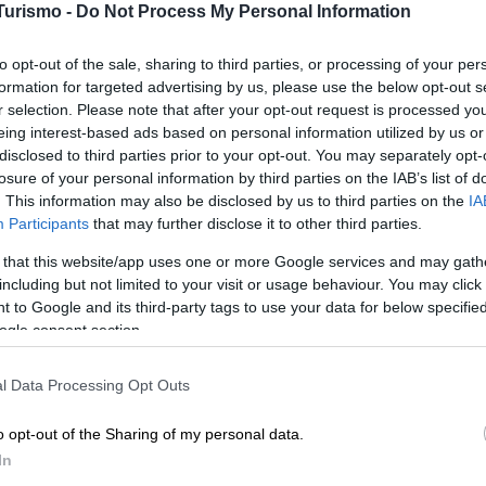
Turismo -
Do Not Process My Personal Information
mitati e possono essere occupati da passeggeri che non ne hanno b
to opt-out of the sale, sharing to third parties, or processing of your per
cile per le persone con disabilità raggiungere le aree riserv
formation for targeted advertising by us, please use the below opt-out s
informazione.
Spesso, le persone con disabilità possono non esse
r selection. Please note that after your opt-out request is processed y
 il viaggio in anticipo e di avere la certezza di poter utilizzare il
eing interest-based ads based on personal information utilized by us or
disclosed to third parties prior to your opt-out. You may separately opt-
on sedia a rotelle
losure of your personal information by third parties on the IAB’s list of
. This information may also be disclosed by us to third parties on the
IA
Participants
that may further disclose it to other third parties.
ilità in bus per le persone con disabilità.
In primo luogo, gli
 that this website/app uses one or more Google services and may gath
 un esempio la
formazione specifica per i conducenti.
including but not limited to your visit or usage behaviour. You may click 
 to Google and its third-party tags to use your data for below specifi
arantire l’inclusione di tutte le persone, comprese quelle con dis
ogle consent section.
 bus per le persone con sedia a rotelle:
l Data Processing Opt Outs
on rampe o ponti sollevabili, i quali consentono alle persone co
o opt-out of the Sharing of my personal data.
 avere uno
spazio riservato per le sedie a rotelle
, con cinture
In