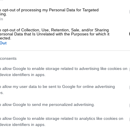
a sociale che implica l’interazione con altri fans amanti della mu
to opt-out of processing my Personal Data for Targeted
ing.
i interagire e condividere con altre persone interessi comuni. Du
In
are consigli e storie sulle esperienze passate dei concerti. L’
concerto. Inoltre,
l’utilizzo dell’autobus
può anche essere una sc
o opt-out of Collection, Use, Retention, Sale, and/or Sharing
ersonal Data that Is Unrelated with the Purposes for which it
 godersi il viaggio. Per questo motivo questo mezzo rappresent
lected.
Out
la performance dell’artista preferito.
ghi dei concerti può essere anche una soluzione più economica risp
consents
 carburante e del parcheggio dell’auto. Inoltre, l’utilizzo dell’au
endo il viaggio meno stressante e più rilassante.
o allow Google to enable storage related to advertising like cookies on
evice identifiers in apps.
to sicura
per raggiungere i luoghi dei concerti. I conducenti deg
ilassarsi e godersi il viaggio senza preoccupazioni. Inoltre, l’ut
o allow my user data to be sent to Google for online advertising
o probabilità di incidenti. L’aspetto della
sicurezza
non è da sot
s.
 propria auto quando si è stanchi e magari hai bevuto qualche be
to allow Google to send me personalized advertising.
dare ai concerti?
o allow Google to enable storage related to analytics like cookies on
evice identifiers in apps.
conveniente nelle seguenti situazioni: