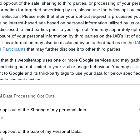
ostamento per raggiungere il luogo del concerto,
soprattutt
to opt-out of the sale, sharing to third parties, or processing of your per
formation for targeted advertising by us, please use the below opt-out s
archeggio.
r selection. Please note that after your opt-out request is processed y
re ad un concerto con l’auto
eing interest-based ads based on personal information utilized by us or
disclosed to third parties prior to your opt-out. You may separately opt-
losure of your personal information by third parties on the IAB’s list of
ente
il mezzo di trasporto più comodo e conveniente per rag
. This information may also be disclosed by us to third parties on the
IA
Participants
that may further disclose it to other third parties.
 that this website/app uses one or more Google services and may gath
aggio
spesso organizzano servizi diretti verso i luoghi degli event
including but not limited to your visit or usage behaviour. You may click 
to senza preoccuparsi del traffico o della ricerca di parcheggio
 to Google and its third-party tags to use your data for below specifi
cipazione ad un pubblico più ampio. Molti dei posti in cui si teng
ogle consent section.
usa della congestione del traffico e della mancanza di parcheggi
i doversi fare a piedi centinaia di metri o chilometri interi prima 
l Data Processing Opt Outs
’opinione pubblica per l’impatto ambientale
che hanno i mezzi
o opt-out of the Sharing of my personal data.
rtare diverse decine di persone, riducendo il numero di veicoli pr
In
ico, promuovendo un ambiente più salutare per la comunità locale. G
e producono meno emissioni di anidride carbonica. Inoltre, l’utilizz
o opt-out of the Sale of my Personal Data.
co e migliorando la qualità dell’aria nelle aree urbane.
In