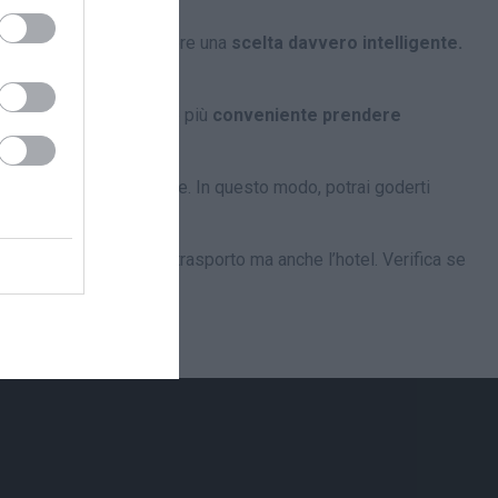
sone, l’autobus può essere una
scelta davvero intelligente.
go del concerto.
 costoso, potrebbe essere più
conveniente prendere
utobus i
nvece di guidare. In questo modo, potrai goderti
lietto d’ingresso, il trasporto ma anche l’hotel. Verifica se