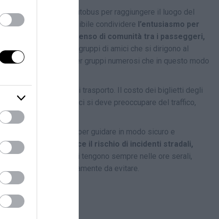
sica. L’ utilizzo dell’autobus per raggiungere il luogo del
rante il viaggio, è possibile condividere
l’entusiasmo per
autobus può
creare un senso di comunità tra i passeggeri,
elta più comoda per i gruppi di amici che si dirigono al
a la soluzione ideale per gruppi numerosi che in questo modo
etto ad altri mezzi di trasporto. Il costo dei biglietti degli
tobus significa che non ci si deve preoccupare del traffico,
li autobus sono formati per guidare in modo sicuro e
ilizzo dell’autobus
riduce il rischio di incidenti stradali,
tovalutare: i concerti si tengono sempre nelle ore serali,
vanda alcolica è assolutamente da evitare.