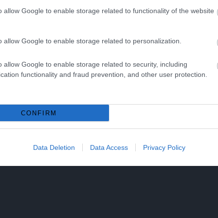
o allow Google to enable storage related to functionality of the website
ogo molto frequentato e ci si aspetta una grande affluenza di per
ghe code, potendo invece arrivare comodamente nei pressi del luo
o allow Google to enable storage related to personalization.
 a traffico limitato o in un’area in cui il parcheggio è limitato o
 non consentito o la rimozione del veicolo.
o allow Google to enable storage related to security, including
cation functionality and fraud prevention, and other user protection.
l concerto, è sicuramente più sicuro e responsabile
prendere l’a
our per eventi offrono pacchetti combinati che comprendono il big
CONFIRM
sti assistere.
Data Deletion
Data Access
Privacy Policy