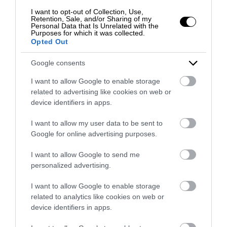
Vittorio Emmanuele II.
I want to opt-out of Collection, Use,
Retention, Sale, and/or Sharing of my
Nello stesso periodo, i feudatari introdussero
Personal Data that Is Unrelated with the
Purposes for which it was collected.
ad Avellino lanerie, ferriere e industrie del rame,
Opted Out
dando inizio ad un periodo di espansione
urbana e demografica e di prosperità
Google consents
economica. Nel gennaio 1735 Palazzo
I want to allow Google to enable storage
Caracciolo ospitò il successore di Carluccio, il
related to advertising like cookies on web or
re Carlo III di Borbone
, che si apprestava a
device identifiers in apps.
visitare il Regno di Napoli appena ottenuto. Re
Carlo costruì in seguito una serie di palazzi e
I want to allow my user data to be sent to
Google for online advertising purposes.
dimore fuori Napoli, ricordiamo la sontuosa
Reggia di Caserta
, ma non edificò mai nulla ad
I want to allow Google to send me
Avellino e dintorni.
personalized advertising.
Memoriale della Rivoluzione
I want to allow Google to enable storage
Napoletana
related to analytics like cookies on web or
device identifiers in apps.
Spostandoci su Corso Vittorio Emanuele,