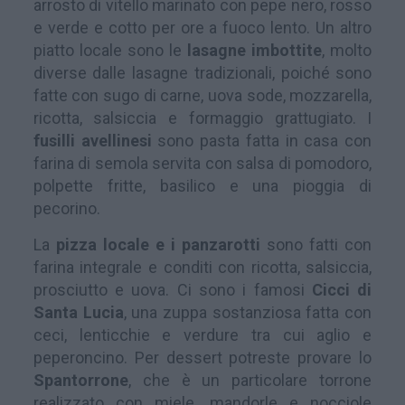
arrosto di vitello marinato con pepe nero, rosso
e verde e cotto per ore a fuoco lento. Un altro
piatto locale sono le
lasagne imbottite
, molto
diverse dalle lasagne tradizionali, poiché sono
fatte con sugo di carne, uova sode, mozzarella,
ricotta, salsiccia e formaggio grattugiato. I
fusilli avellinesi
sono pasta fatta in casa con
farina di semola servita con salsa di pomodoro,
polpette fritte, basilico e una pioggia di
pecorino.
La
pizza locale e i panzarotti
sono fatti con
farina integrale e conditi con ricotta, salsiccia,
prosciutto e uova. Ci sono i famosi
Cicci di
Santa Lucia
, una zuppa sostanziosa fatta con
ceci, lenticchie e verdure tra cui aglio e
peperoncino. Per dessert potreste provare lo
Spantorrone
, che è un particolare torrone
realizzato con miele, mandorle e nocciole