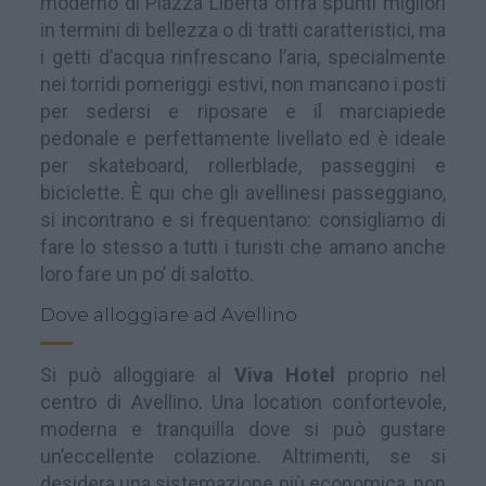
moderno di Piazza Liberta offra spunti migliori
in termini di bellezza o di tratti caratteristici, ma
i getti d’acqua rinfrescano l’aria, specialmente
nei torridi pomeriggi estivi, non mancano i posti
per sedersi e riposare e il marciapiede
pedonale e perfettamente livellato ed è ideale
per skateboard, rollerblade, passeggini e
biciclette. È qui che gli avellinesi passeggiano,
si incontrano e si frequentano: consigliamo di
fare lo stesso a tutti i turisti che amano anche
loro fare un po’ di salotto.
Dove alloggiare ad Avellino
Si può alloggiare al
Viva Hotel
proprio nel
centro di Avellino. Una location confortevole,
moderna e tranquilla dove si può gustare
un’eccellente colazione. Altrimenti, se si
desidera una sistemazione più economica, non