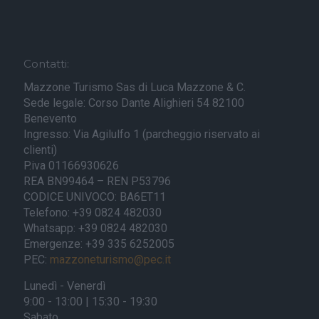
Contatti:
Mazzone Turismo Sas di Luca Mazzone & C.
Sede legale: Corso Dante Alighieri 54 82100
Benevento
Ingresso: Via Agilulfo 1 (parcheggio riservato ai
clienti)
P.iva 01166930626
REA BN99464 – REN P53796
CODICE UNIVOCO: BA6ET11
Telefono: +39 0824 482030
Whatsapp: +39 0824 482030
Emergenze: +39 335 6252005
PEC:
mazzoneturismo@pec.it
Lunedì - Venerdì
9:00 - 13:00 | 15:30 - 19:30
Sabato