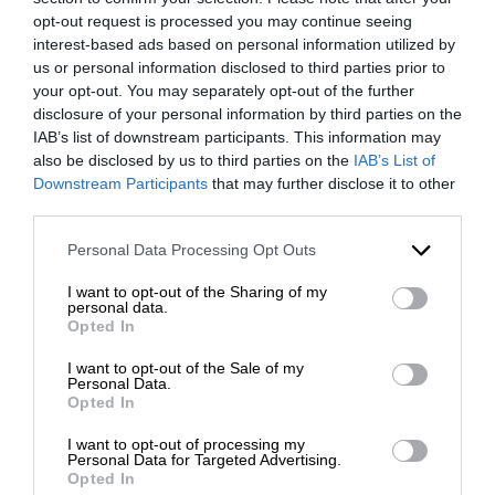
po’ dimesso e sono consumati dagli elementi
opt-out request is processed you may continue seeing
atmosferici, ma si possono ancora ammirare la
interest-based ads based on personal information utilized by
folta criniera ricciuta, gli occhi profondi e le
us or personal information disclosed to third parties prior to
your opt-out. You may separately opt-out of the further
narici dilatate. Ciò che rende questi leoni degni
disclosure of your personal information by third parties on the
di una visita, tuttavia, sono i loro baffi
IAB’s list of downstream participants. This information may
somiglianti a quelli di un tricheco e i denti
also be disclosed by us to third parties on the
IAB’s List of
affilati.
Downstream Participants
that may further disclose it to other
third parties.
Palazzo Caracciolo fu eretto tra il 1708 e il
Please note that this website/app uses one or more Google
1713, quando i feudatari di Avellino vi si
Personal Data Processing Opt Outs
services and may gather and store information including but
trasferirono dal loro fatiscente castello
not limited to your visit or usage behaviour. You may click to
I want to opt-out of the Sharing of my
medievale situato vicino alla statua del
personal data.
grant or deny consent to Google and its third-party tags to
Opted In
Carluccio, nella parte vecchia della città.
use your data for below specified purposes in below Google
Decisero di portare con sé i due leoni che fino a
consent section.
I want to opt-out of the Sale of my
Personal Data.
quel momento avevano fatto la guardia a una
Opted In
bella dogana antica. Questo trasloco spostò il
centro di gravità di Avellino dalla parte vecchia
I want to opt-out of processing my
Personal Data for Targeted Advertising.
della città a Piazza della Libertà e a Corso
Opted In