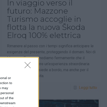
In viaggio verso il
futuro: Mazzone
Turismo accoglie in
flotta la nuova Škoda
Elroq 100% elettrica
Rimanere al passo con i tempi significa anticipare le
esigenze del presente, proteggendo il domani. Noi di
Mazzone Turismo crediamo fermamente che il
viaggio debba essere un’esperienza straordinaria
non solo per chi si siede a bordo, ma anche per il
territorio che ci ospita.
sonal or
ection to
0
Leggi tutto
ou may
 personal
out of the
 downstream