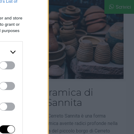
B’s List of
Scrivici
er and store
to grant or
ed purposes
L’arte ceramica di
Cerreto Sannita
L’ arte ceramica di Cerreto Sannita è una forma
tradizionale di ceramica avente radici profonde nella
cultura e nella storia del piccolo borgo di Cerreto