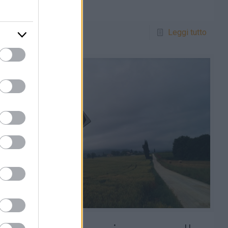
Sannita,
[…]
0
Leggi tutto