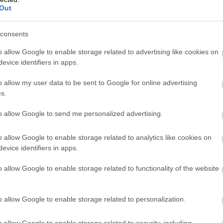
Out
consents
o allow Google to enable storage related to advertising like cookies on
evice identifiers in apps.
o allow my user data to be sent to Google for online advertising
s.
to allow Google to send me personalized advertising.
Festa del grano a
Foglianise
o allow Google to enable storage related to analytics like cookies on
evice identifiers in apps.
La Festa del grano a Foglianise, in provincia di
o allow Google to enable storage related to functionality of the website
Benevento, è un evento che si celebra
tradizionalmente ogni anno per festeggiare
l’abbondante raccolto. È una festa
[…]
o allow Google to enable storage related to personalization.
0
Leggi tutto
o allow Google to enable storage related to security, including