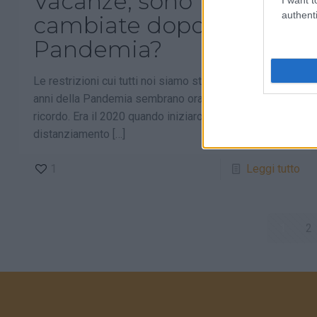
Vacanze, sono
authenti
cambiate dopo la
Pandemia?
Le restrizioni cui tutti noi siamo stati sottoposti negli
anni della Pandemia sembrano oramai un lontano
ricordo. Era il 2020 quando iniziarono le norme sul
distanziamento
[…]
1
Leggi tutto
1
2