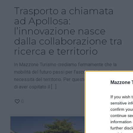
Trasporto a chiamata
ad Apollosa:
l’innovazione nasce
dalla collaborazione tra
ricerca e territorio
In Mazzone Turismo crediamo fermamente che la
mobilità del futuro passi per l’ascolto delle reali
necessità del territorio. Per questo siamo orgogliosi
Mazzone 
di aver ospitato il
[…]
If you wish 
0
Leggi tutto
sensitive in
confirm you
continue se
information 
further disc