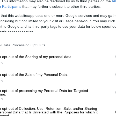
. This information may also be disclosed by us to third parties on the
IA
Participants
that may further disclose it to other third parties.
 that this website/app uses one or more Google services and may gath
including but not limited to your visit or usage behaviour. You may click 
 to Google and its third-party tags to use your data for below specifi
ogle consent section.
Cratere di Assteas,
dove è possibile
l Data Processing Opt Outs
vederlo?
o opt-out of the Sharing of my personal data.
In
Solo alla fine del 2005 è potuto tornare in Italia il
vaso di Assteas raffigurante il “ratto d’Europa”, uno
o opt-out of the Sale of my Personal Data.
dei più famosi tra i crateri antichi,
[…]
In
to opt-out of processing my Personal Data for Targeted
1
Leggi tutto
ing.
In
o opt-out of Collection, Use, Retention, Sale, and/or Sharing
ersonal Data that Is Unrelated with the Purposes for which it
lected.