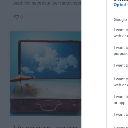
pubblico necessari per raggiungere dal proprio
[…]
Opted 
0
Leggi tutto
Google 
I want t
web or d
I want t
purpose
I want 
I want t
web or d
I want t
or app.
I want t
I want t