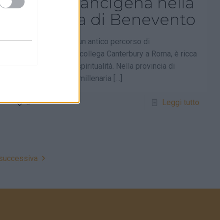
La Via Francigena nella
Provincia di Benevento
La Via Francigena, un antico percorso di
pellegrinaggio che collega Canterbury a Roma, è ricca
di storia, cultura e spiritualità. Nella provincia di
Benevento questa millenaria
[…]
0
Leggi tutto
 successiva