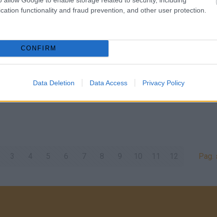
cation functionality and fraud prevention, and other user protection.
CONFIRM
Data Deletion
Data Access
Privacy Policy
3
4
5
6
7
8
9
10
11
12
Pag.