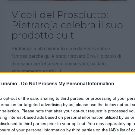
Vicoli del Prosciutto:
Pietraroja celebra il suo
prodotto cult
Pietraroja, a 50 chilometri circa da Benevento e
famosa perché qui è stato ritrovato Ciro, il piccolo di
dinosauro perfettamente conservato, ha dato
appuntamento a tutti
[…]
Turismo -
Do Not Process My Personal Information
0
Leggi tutto
to opt-out of the sale, sharing to third parties, or processing of your per
formation for targeted advertising by us, please use the below opt-out s
r selection. Please note that after your opt-out request is processed y
eing interest-based ads based on personal information utilized by us or
disclosed to third parties prior to your opt-out. You may separately opt-
losure of your personal information by third parties on the IAB’s list of